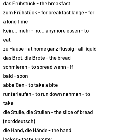
das Frühstück - the breakfast
zum Frühstück - for breakfast lange - for
a long time
kein... mehr - no... anymore essen - to
eat
zu Hause - at home ganz flüssig - all liquid
das Brot, die Brote - the bread
schmieren - to spread wenn - if
bald - soon
abbeißen - to take a bite
runterlaufen - to run down nehmen - to
take
die Stulle, die Stullen - the slice of bread
(norddeutsch)
die Hand, die Hände - the hand
lecker - tasty, yummy